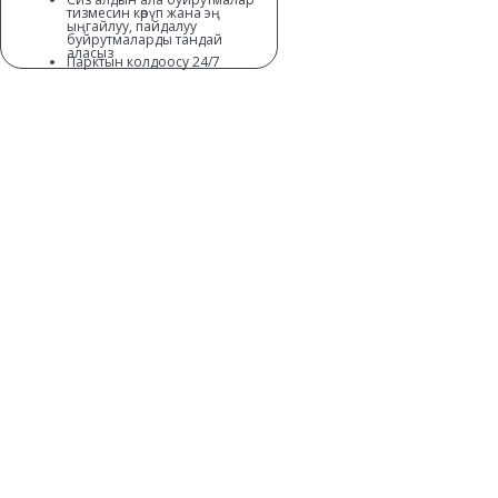
тизмесин көрүп жана эң
ыңгайлуу, пайдалуу
буйрутмаларды тандай
аласыз
Парктын колдоосу 24/7
Унаа жеткирүү
Тез баштоо
Бир күндө белгилүү сандагы
буйрутмаларды аткаруу
үчүн бонус берилет
Чукул сааттардагы
буйрутмаларды аткарууга
премиялар болот
Тез буйрутмалар же оор