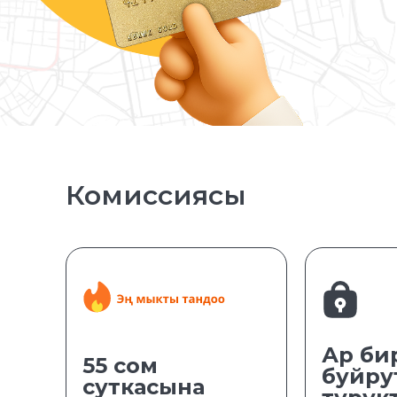
Комиссиясы
Ар би
55 сом
буйру
суткасына