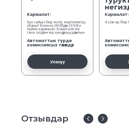
турук
негиз
Кармалат:
Кармалат:
Күн сайын бир жолу, жергиликтүү
4 сом ар бир
убакыт боюнча 00:00дөн 23:59га
чейин кармалат. Комиссия тек
гана сиздин иш күндөрүңүздө алын
Автоматтык түрдө
Автоматты
комиссиясыз төлөмдөр
комиссиясы
Улануу
Отзывдар