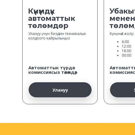
Күнүмдүк
Убакы
автоматтык
мене
төлөмдөр
төлөм
Улануу үчүн биздин техникалык
Күнүнө 4 жолу:
колдоого кайрылыңыз
6:00
12:00
18:00
00:00
Автоматтык түрдө
Автоматты
комиссиясыз төлөмдөр
комиссиясы
Улануу