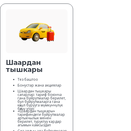
Шаардан
тышкары
Тез баштоо
Бонустар жана акциялар
Шаардан тышкары
сапарлар: тариф боюнча
гана буйрутмалар берилет,
бул буйрутмаларга гана
көңүл бурууга мүмкүнчүлүк
бөлүү учун
«Шаардан тышкары»
тарифиндеги буйрутмалар
артыкчылык менен
берилет, туруктуу кардар
агымын камсыздап
Сиз алдын ала буйрутмалар