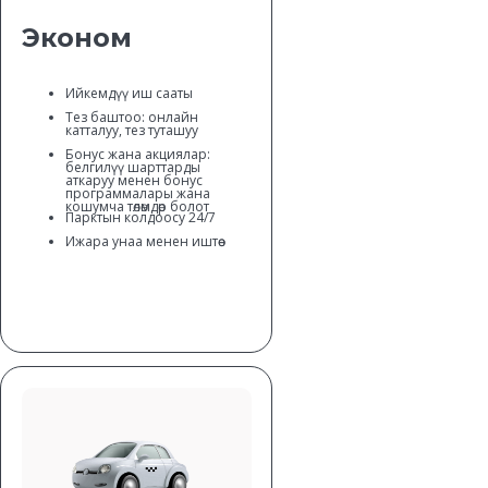
Эконом
Ийкемдүү иш сааты
Тез баштоо: онлайн
катталуу, тез туташуу
Бонус жана акциялар:
белгилүү шарттарды
аткаруу менен бонус
программалары жана
кошумча төлөмдөр болот
Парктын колдоосу 24/7
Ижара унаа менен иштөө