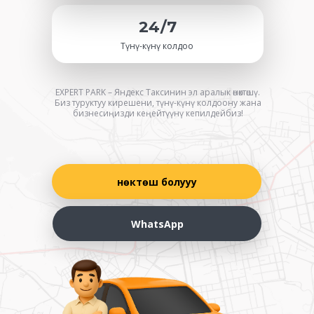
24/7
Түнү-күнү колдоо
EXPERT PARK – Яндекс Таксинин эл аралык өнөктөшү.
Биз туруктуу кирешени, түнү-күнү колдоону жана
бизнесиңизди кеңейтүүнү кепилдейбиз!
Өнөктөш болууу
WhatsApp