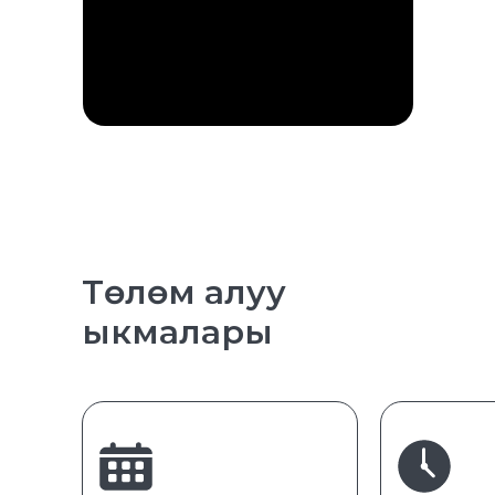
Төлөм алуу
ыкмалары