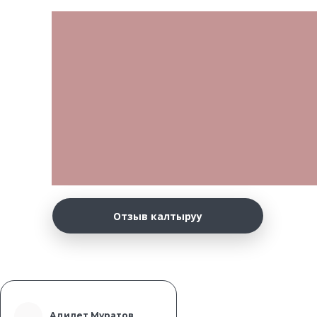
Отзыв калтыруу
Адилет Муратов