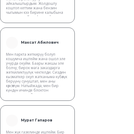
айкалыштырдым. Жолдошту
коштоп кеттим жана бензин
чыгымын кээ бирине калыбына
келтирдим. Тариф эң пайдалуу
эмес, бирок кээ бир учурларда
абдан ыңгайлуу. Паркта жооп
берүү чындыгында колдоо
кызматынан тезирээк, өзүңүз
билесиздер
Максат Абилович
Мен паркта жеткирүү болуп
кошумча иштейм жана ошол эле
учурда окуйм. Баары жакшы эле
болчу, бирок мага заказдарга
жеткиликтүүлүк чектелди. Сиздин
кызматкер окуп жатканыма күбөлүк
берүүнү сунуштап, мен аны
көрсөттүм. Натыйжада, мен бир
күндүн ичинде блоктон
чыгарылдым. Рахмат
Мурат Гапаров
Мен жүк газелинде иштейм. Бир