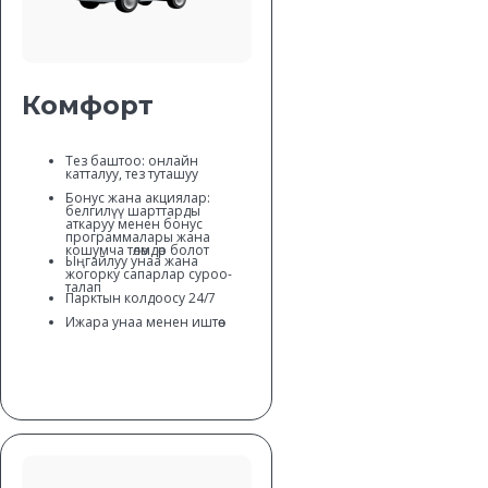
Комфорт
Тез баштоо: онлайн
катталуу, тез туташуу
Бонус жана акциялар:
белгилүү шарттарды
аткаруу менен бонус
программалары жана
кошумча төлөмдөр болот
Ыңгайлуу унаа жана
жогорку сапарлар суроо-
талап
Парктын колдоосу 24/7
Ижара унаа менен иштөө