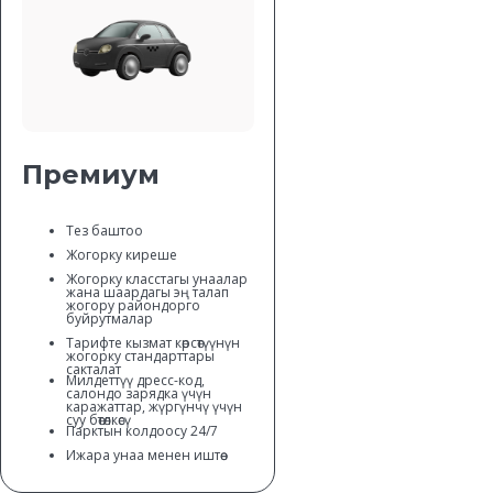
Премиум
Тез баштоо
Жогорку киреше
Жогорку класстагы унаалар
жана шаардагы эң талап
жогору райондорго
буйрутмалар
Тарифте кызмат көрсөтүүнүн
жогорку стандарттары
сакталат
Милдеттүү дресс-код,
салондо зарядка үчүн
каражаттар, жүргүнчү үчүн
суу бөтөлкөсү
Парктын колдоосу 24/7
Ижара унаа менен иштөө