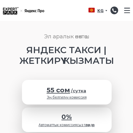
KG
Эл аралык өнөктөш
ЯНДЕКС ТАКСИ |
ЖЕТКИРҮҮ КЫЗМАТЫ
55 сом
/сутка
Эң белгилүү комиссия
0%
Автоматтык комиссиясыз төлөмдөр