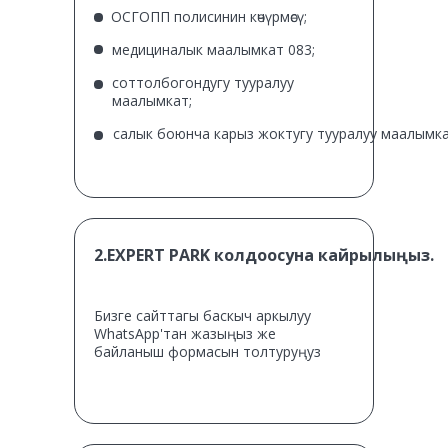
ОСГОПП полисинин көчүрмөсү;
медициналык маалымкат 083;
соттолбогондугу тууралуу
маалымкат;
салык боюнча карыз жоктугу тууралуу маалымк
2.EXPERT PARK колдоосуна кайрылыңыз.
Бизге сайттагы баскыч аркылуу
WhatsApp'тан жазыңыз же
байланыш формасын толтуруңуз