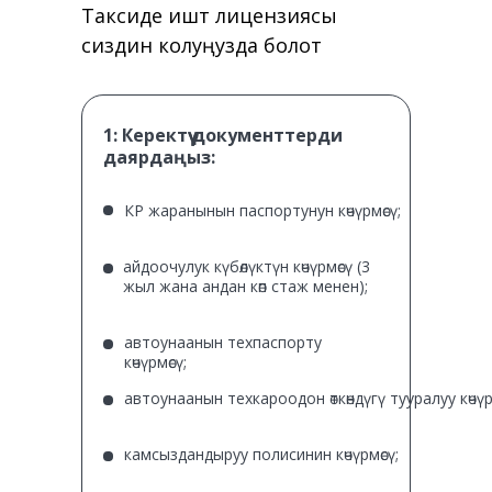
Таксиде иштөө лицензиясы
сиздин колуңузда болот
1:
Керектүү документтерди
даярдаңыз:
КР жаранынын паспортунун көчүрмөсү;
айдоочулук күбөлүктүн көчүрмөсү (3
жыл жана андан көп стаж менен);
автоунаанын техпаспорту
көчүрмөсү;
автоунаанын техкароодон өткөндүгү тууралуу көчүр
камсыздандыруу полисинин көчүрмөсү;