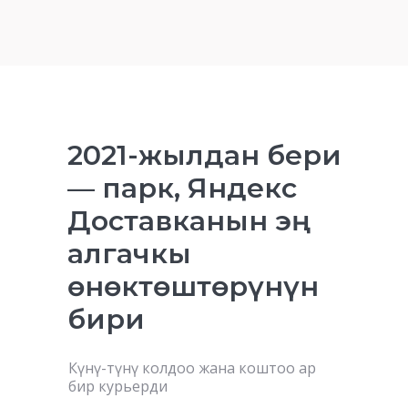
2021-жылдан бери
— парк, Яндекс
Доставканын эң
алгачкы
өнөктөштөрүнүн
бири
Күнү-түнү колдоо жана коштоо ар
бир курьерди