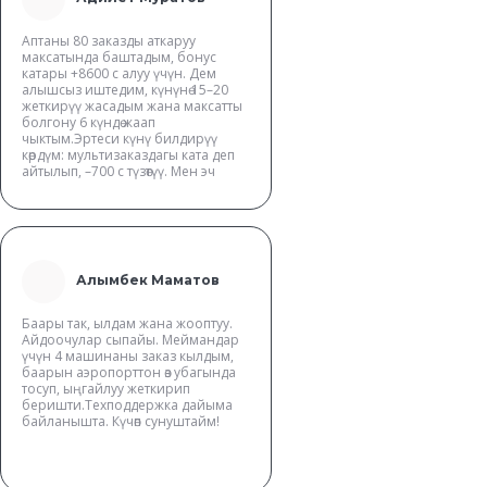
Аптаны 80 заказды аткаруу
максатында баштадым, бонус
катары +8600 с алуу үчүн. Дем
алышсыз иштедим, күнүнө 15–20
жеткирүү жасадым жана максатты
болгону 6 күндө жаап
чыктым.Эртеси күнү билдирүү
көрдүм: мультизаказдагы ката деп
айтылып, –700 с түзөтүү. Мен эч
нерсени жаңылыш жасаган
эмесмин деп ишенгем жана
Яндекстин колдоо кызматына
жаздым — так жооп ала алган
жокмун.
Expert ПАРКка кайрылдым.
Алымбек Маматов
Жигиттер көңүл бурбай койгон жок:
доону талкуулоо үчүн арыз
жөнөтүштү. Бир нече күндөн кийин
Баары так, ылдам жана жооптуу.
акча балансымга кайтарылды 🙌
Айдоочулар сыпайы. Меймандар
EXPRESS PARK колдоо кызматына
үчүн 4 машинаны заказ кылдым,
рахмат, жардам бергендер үчүн )
баарын аэропорттон өз убагында
Сиздерге ишенгем )
тосуп, ыңгайлуу жеткирип
беришти.Техподдержка дайыма
байланышта. Күчөп сунуштайм!