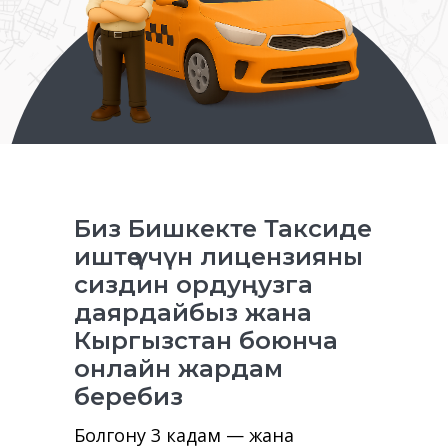
Биз Бишкекте Таксиде
иштөө үчүн лицензияны
сиздин ордуңузга
даярдайбыз жана
Кыргызстан боюнча
онлайн жардам
беребиз
Болгону 3 кадам — жана