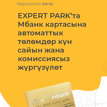
Каржылык өнөктөш
EXPERT PARK’та
Mбанк картасына
автоматтык
төлөмдөр күн
сайын жана
комиссиясыз
жүргүзүлөт