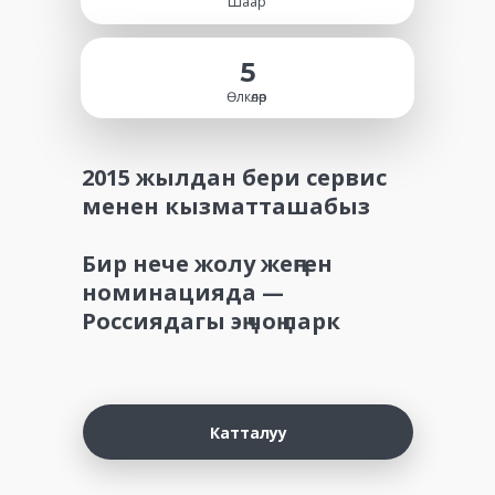
Шаар
5
Өлкөлөр
2015 жылдан бери сервис
менен кызматташабыз
Бир нече жолу жеңген
номинацияда —
Россиядагы эң чоң парк
Катталуу