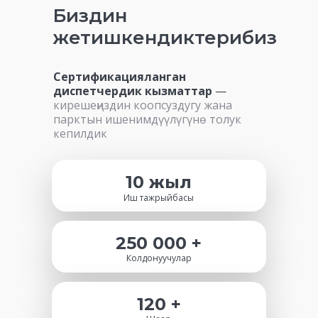
Биздин
жетишкендиктерибиз
Сертификацияланган
диспетчердик кызматтар
—
кирешеңиздин коопсуздугу жана
парктын ишенимдүүлүгүнө толук
кепилдик
10 жыл
Иш тажрыйбасы
250 000 +
Колдонуучулар
120 +