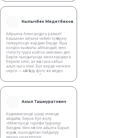
Кылычбек Медетбеков
Айрыкча Александрга рахмат!
Башынан аягына чейин түзөтүүнү
талкуулоодо жардам берди. Яша
колдоо кызматы айткандай, мен
статусту туура койгон эмесмин деп.
Бирок чындыгында заказ кардарга
бериле элек, ал жөн гана кабыл
алып чыга элек. Бул жерде негизги
нерсе — көйгөйдү фото же видео
менен тастыктоо. Паркка рахмат,
сиздер мыктысыздар!
Акыл Ташмуратович
Кадимкисинде шаар ичинде
айдайм, бирок бул жолу
«Межгород» тарифи тууралуу
билдим. Мен көп эле айылга барып
жүрөм, ошондуктан пайдалуу
менен ырахаттууну