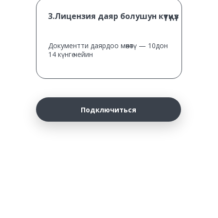
3.Лицензия даяр болушун күтүңүз
Документти даярдоо мөөнөтү — 10дон
14 күнгө чейин
Подключиться