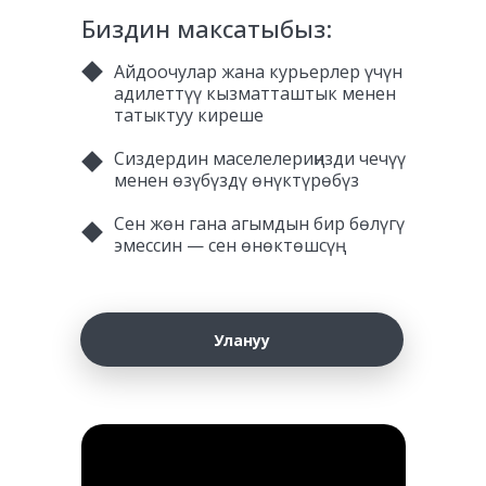
Биздин максатыбыз:
Айдоочулар жана курьерлер үчүн
адилеттүү кызматташтык менен
татыктуу киреше
Сиздердин маселелериңизди чечүү
менен өзүбүздү өнүктүрөбүз
Сен жөн гана агымдын бир бөлүгү
эмессин — сен өнөктөшсүң
Улануу